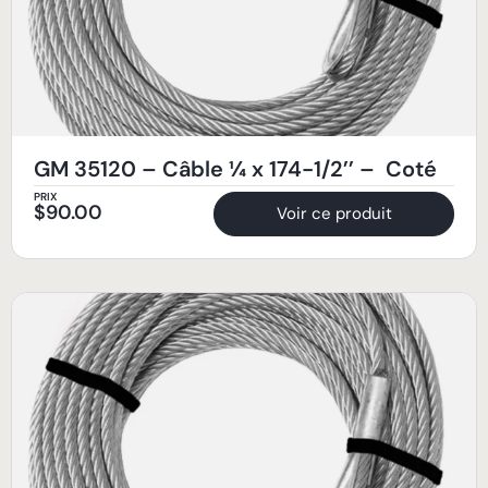
GM 35120 – Câble ¼ x 174-1/2’’ – Coté
PRIX
$
90.00
Voir ce produit