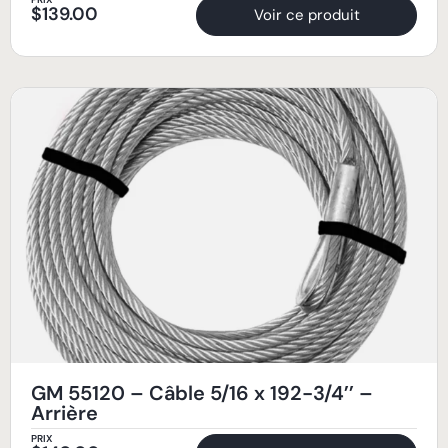
$
139.00
Voir ce produit
GM 55120 – Câble 5/16 x 192-3/4’’ –
Arrière
PRIX