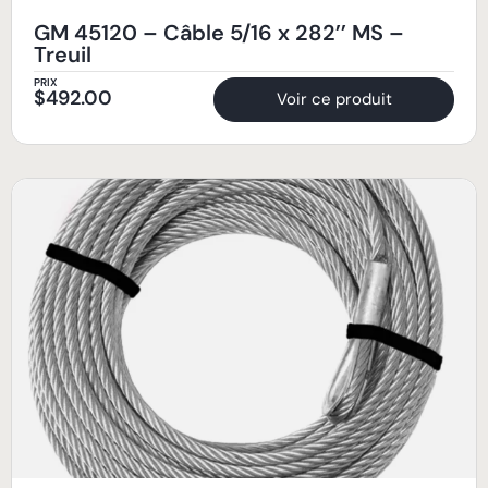
GM 45120 – Câble 5/16 x 282’’ MS –
Treuil
PRIX
$
492.00
Voir ce produit