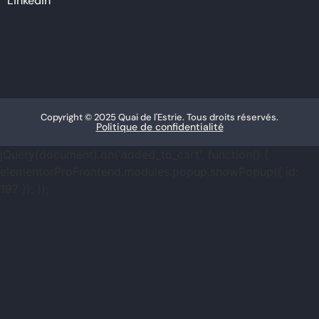
Linkedin
Copyright © 2025 Quai de l'Estrie. Tous droits réservés.
Politique de confidentialité
jQuery(document).on('added_to_cart', function() {
elementorProFrontend.modules.popup.showPopup({ id:
197 }); });