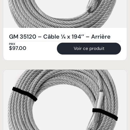
GM 35120 – Câble ¼ x 194’’ – Arrière
PRIX
$
97.00
Voir ce produit