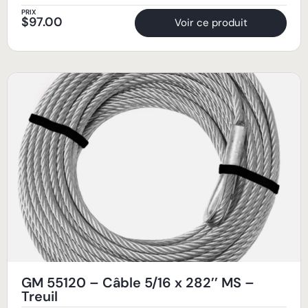
PRIX
$
97.00
Voir ce produit
GM 55120 – Câble 5/16 x 282’’ MS –
Treuil