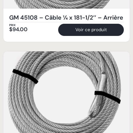
GM 45108 – Câble ¼ x 181-1/2’’ – Arrière
PRIX
$
94.00
Voir ce produit