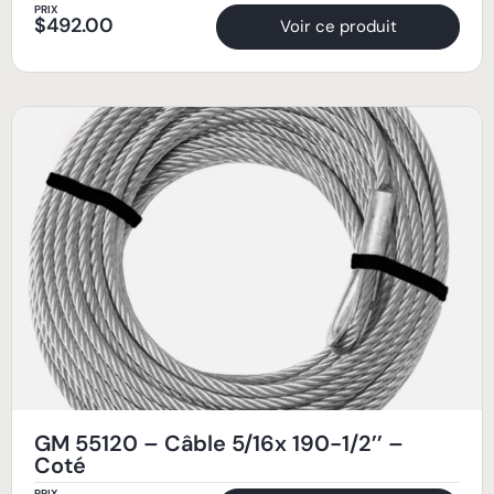
PRIX
$
492.00
Voir ce produit
GM 55120 – Câble 5/16x 190-1/2’’ –
Coté
PRIX