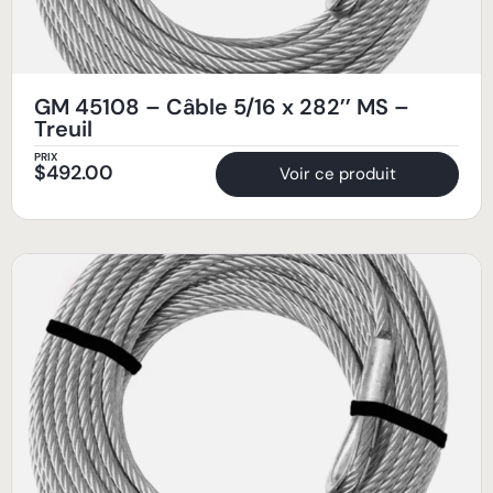
GM 45108 – Câble 5/16 x 282’’ MS –
Treuil
PRIX
$
492.00
Voir ce produit