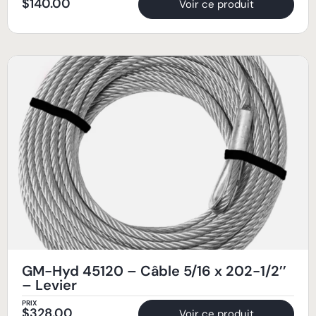
$
140.00
Voir ce produit
GM-Hyd 45120 – Câble 5/16 x 202-1/2’’
– Levier
PRIX
$
328.00
Voir ce produit