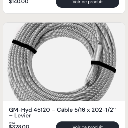
$
140.00
Voir ce produit
GM-Hyd 45120 – Câble 5/16 x 202-1/2’’
– Levier
PRIX
$
328.00
Voir ce produit