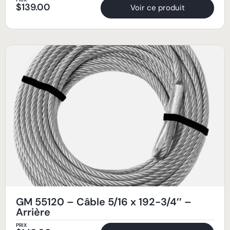
$
139.00
Voir ce produit
GM 55120 – Câble 5/16 x 192-3/4’’ –
Arrière
PRIX