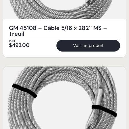
GM 45108 – Câble 5/16 x 282’’ MS –
Treuil
PRIX
$
492.00
Voir ce produit