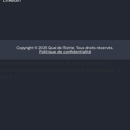
Linkedin
Copyright © 2025 Quai de l'Estrie. Tous droits réservés.
Politique de confidentialité
jQuery(document).on('added_to_cart', function() {
elementorProFrontend.modules.popup.showPopup({ id:
197 }); });