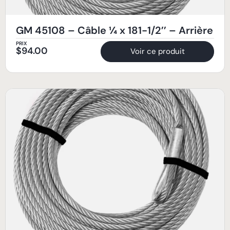
GM 45108 – Câble ¼ x 181-1/2’’ – Arrière
PRIX
$
94.00
Voir ce produit