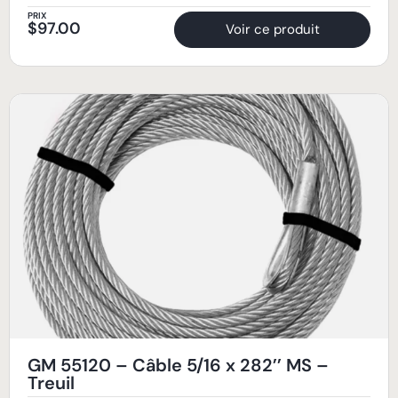
PRIX
$
97.00
Voir ce produit
GM 55120 – Câble 5/16 x 282’’ MS –
Treuil