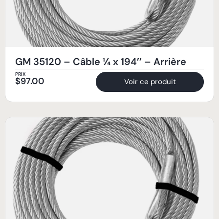
GM 35120 – Câble ¼ x 194’’ – Arrière
PRIX
$
97.00
Voir ce produit