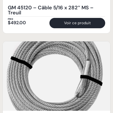
GM 45120 – Câble 5/16 x 282’’ MS –
Treuil
PRIX
$
492.00
Voir ce produit