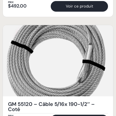
PRIX
$
492.00
Voir ce produit
GM 55120 – Câble 5/16x 190-1/2’’ –
Coté
PRIX