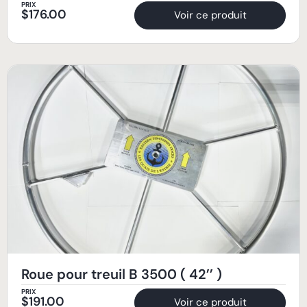
PRIX
$
176.00
Voir ce produit
Roue pour treuil B 3500 ( 42’’ )
PRIX
$
191.00
Voir ce produit