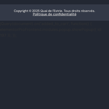
Copyright © 2025 Quai de l'Estrie. Tous droits réservés.
Politique de confidentialité
jQuery(document).on('added_to_cart', function() {
elementorProFrontend.modules.popup.showPopup({ id:
197 }); });