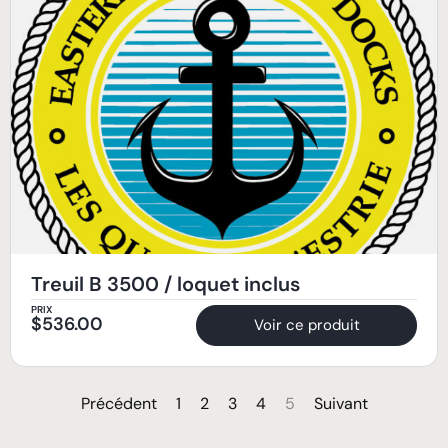
Treuil B 3500 / loquet inclus
PRIX
$
536.00
Voir ce produit
Précédent
1
2
3
4
5
Suivant