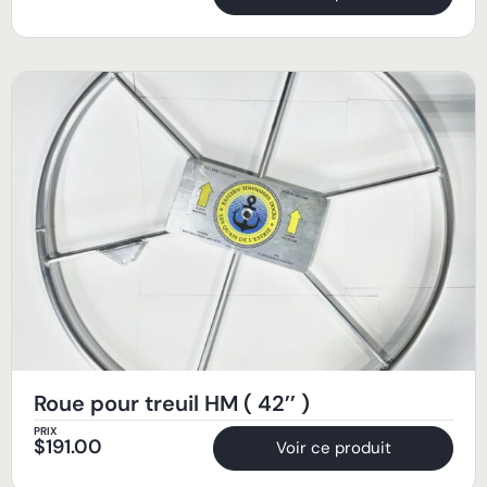
Roue pour treuil HM ( 42’’ )
PRIX
$
191.00
Voir ce produit