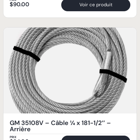
$
90.00
Voir ce produit
GM 35108V – Câble ¼ x 181-1/2’’ –
Arrière
PRIX