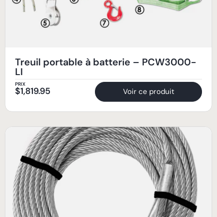
Treuil portable à batterie – PCW3000-
LI
PRIX
$
1,819.95
Voir ce produit