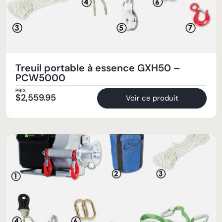
Treuil portable à essence GXH50 –
PCW5000
PRIX
$
2,559.95
Voir ce produit