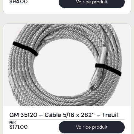
$
94.00
Voir ce produit
GM 35120 – Câble 5/16 x 282’’ – Treuil
PRIX
$
171.00
Voir ce produit