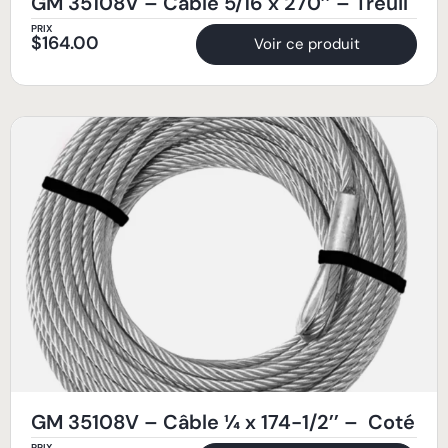
GM 35108V – Câble 5/16 x 270’’ – Treuil
PRIX
$
164.00
Voir ce produit
GM 35108V – Câble ¼ x 174-1/2’’ – Coté
PRIX