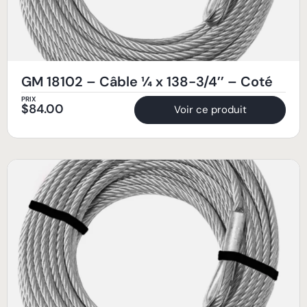
GM 18102 – Câble ¼ x 138-3/4’’ – Coté
PRIX
$
84.00
Voir ce produit