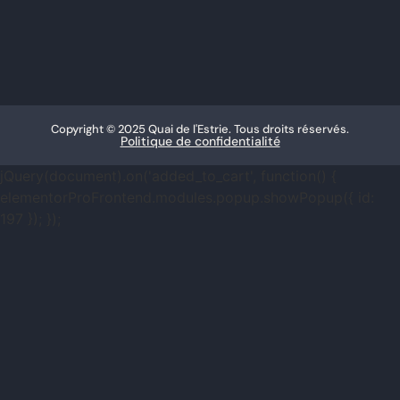
Copyright © 2025 Quai de l'Estrie. Tous droits réservés.
Politique de confidentialité
jQuery(document).on('added_to_cart', function() {
elementorProFrontend.modules.popup.showPopup({ id:
197 }); });