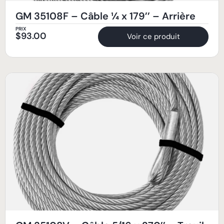
GM 35108F – Câble ¼ x 179’’ – Arrière
PRIX
$
93.00
Voir ce produit