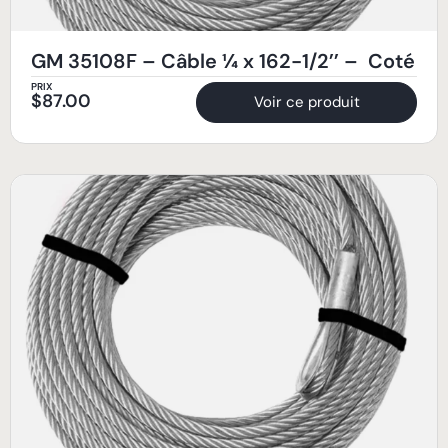
GM 35108F – Câble ¼ x 162-1/2’’ – Coté
PRIX
$
87.00
Voir ce produit