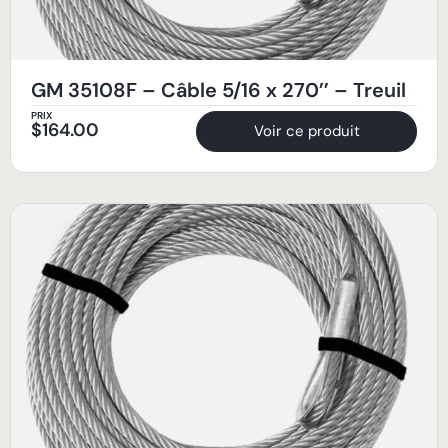
GM 35108F – Câble 5/16 x 270’’ – Treuil
PRIX
$
164.00
Voir ce produit