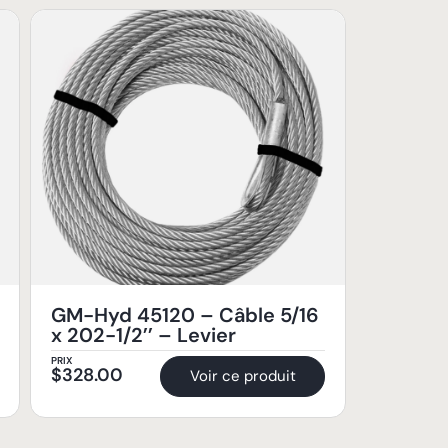
GM-Hyd 45120 – Câble 5/16
x 202-1/2’’ – Levier
PRIX
$
328.00
Voir ce produit