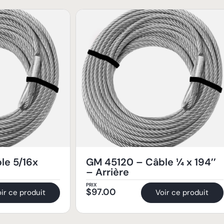
le 5/16x
GM 45120 – Câble ¼ x 194’’
– Arrière
PRIX
$
97.00
ir ce produit
Voir ce produit