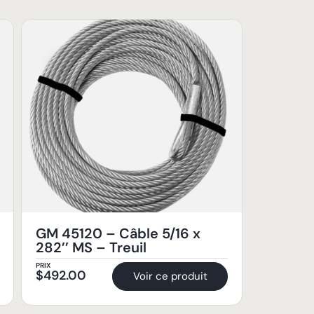
GM 45120 – Câble 5/16 x
282’’ MS – Treuil
PRIX
$
492.00
Voir ce produit