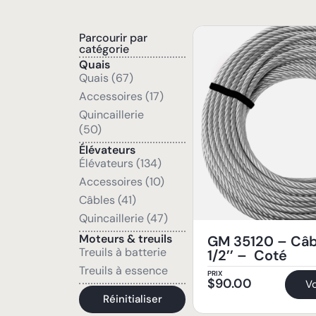
Parcourir par
catégorie
Quais
Quais (67)
Accessoires (17)
Quincaillerie
(50)
Élévateurs
Élévateurs (134)
Accessoires (10)
Câbles (41)
Quincaillerie (47)
Moteurs & treuils
GM 35120 – Câb
Treuils à batterie
1/2’’ – Coté
Treuils à essence
PRIX
$
90.00
Vo
Réinitialiser