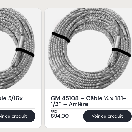
le 5/16x
GM 45108 – Câble ¼ x 181-
1/2’’ – Arrière
PRIX
$
94.00
ir ce produit
Voir ce produit