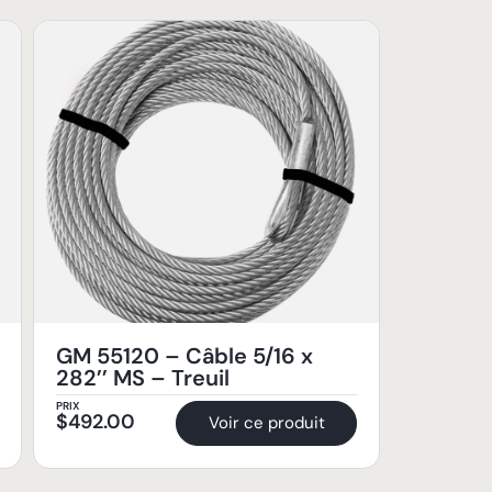
GM 55120 – Câble 5/16 x
282’’ MS – Treuil
PRIX
$
492.00
Voir ce produit