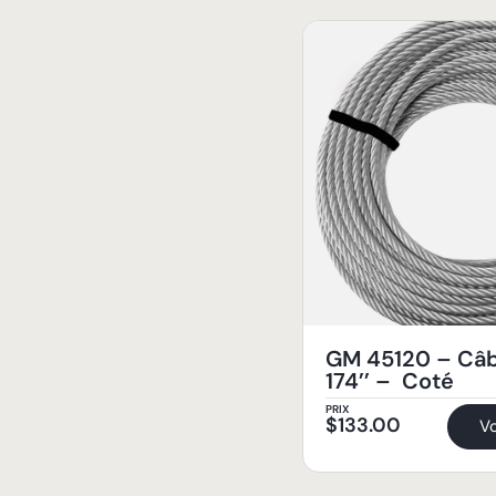
GM 45120 – Câb
174’’ – Coté
PRIX
$
133.00
Vo