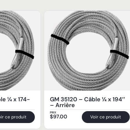
le ¼ x 174-
GM 35120 – Câble ¼ x 194’’
– Arrière
PRIX
$
97.00
ir ce produit
Voir ce produit