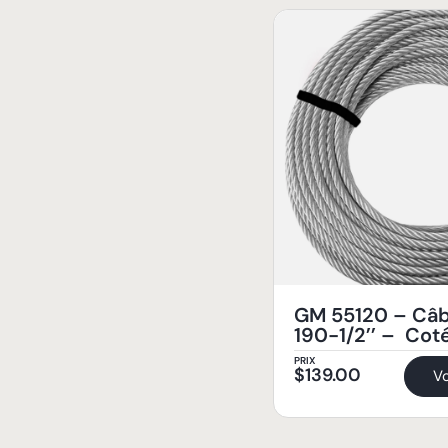
GM 55120 – Câb
190-1/2’’ – Cot
PRIX
$
139.00
Vo