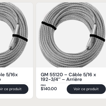
le 5/16x
GM 55120 – Câble 5/16 x
é
192-3/4’’ – Arrière
PRIX
$
140.00
ir ce produit
Voir ce produit