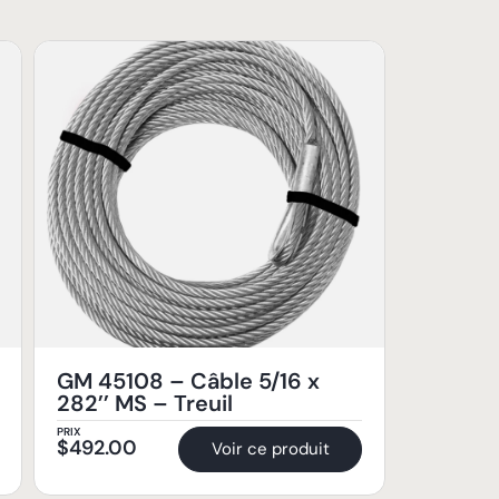
GM 45108 – Câble 5/16 x
282’’ MS – Treuil
PRIX
$
492.00
Voir ce produit