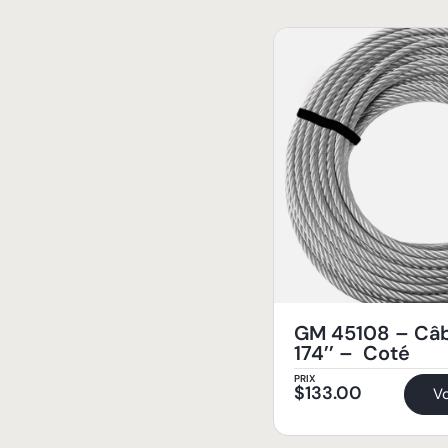
GM 45108 – Câb
174’’ – Coté
PRIX
$
133.00
Vo