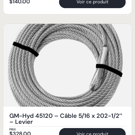
$
140.00
Voir ce produit
GM-Hyd 45120 – Câble 5/16 x 202-1/2’’
– Levier
PRIX
$
328.00
Voir ce produit