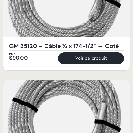
GM 35120 – Câble ¼ x 174-1/2’’ – Coté
PRIX
$
90.00
Voir ce produit