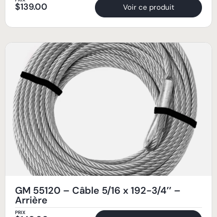
$
139.00
Voir ce produit
GM 55120 – Câble 5/16 x 192-3/4’’ –
Arrière
PRIX