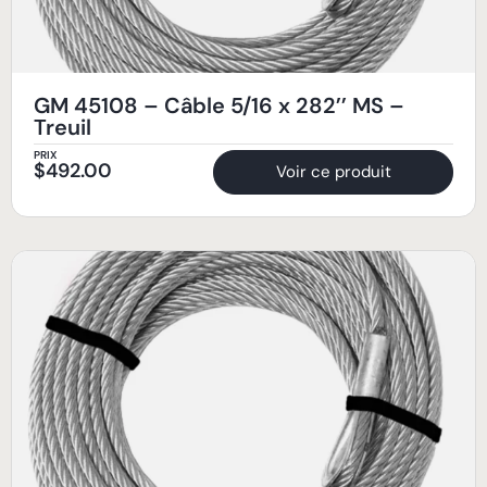
GM 45108 – Câble 5/16 x 282’’ MS –
Treuil
PRIX
$
492.00
Voir ce produit