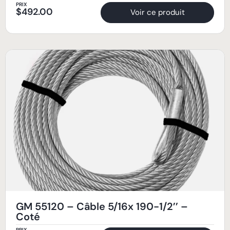
PRIX
$
492.00
Voir ce produit
GM 55120 – Câble 5/16x 190-1/2’’ –
Coté
PRIX