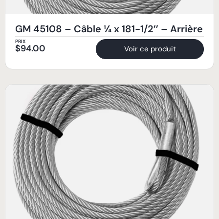
GM 45108 – Câble ¼ x 181-1/2’’ – Arrière
PRIX
$
94.00
Voir ce produit