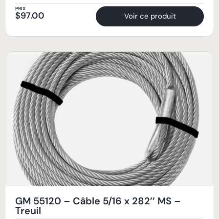
PRIX
$
97.00
Voir ce produit
GM 55120 – Câble 5/16 x 282’’ MS –
Treuil