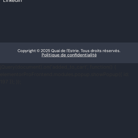
Linkedin
Copyright © 2025 Quai de l'Estrie. Tous droits réservés.
Politique de confidentialité
jQuery(document).on('added_to_cart', function() {
elementorProFrontend.modules.popup.showPopup({ id:
197 }); });