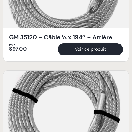
GM 35120 – Câble ¼ x 194’’ – Arrière
PRIX
$
97.00
Voir ce produit