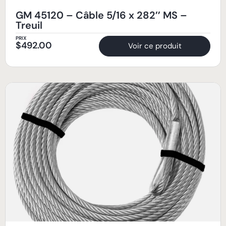
GM 45120 – Câble 5/16 x 282’’ MS –
Treuil
PRIX
$
492.00
Voir ce produit