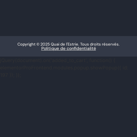
Copyright © 2025 Quai de l'Estrie. Tous droits réservés.
Politique de confidentialité
jQuery(document).on('added_to_cart', function() {
elementorProFrontend.modules.popup.showPopup({ id:
197 }); });