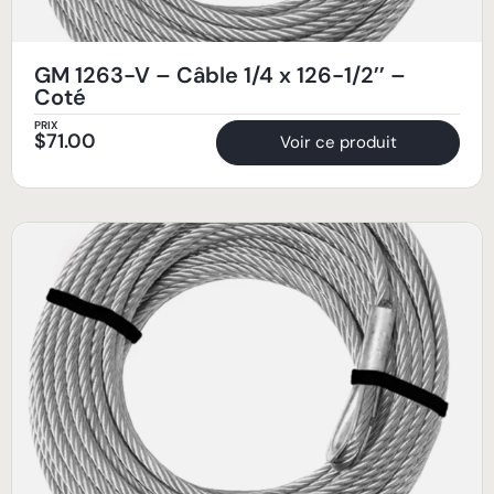
GM 1263-V – Câble 1/4 x 126-1/2’’ –
Coté
PRIX
$
71.00
Voir ce produit