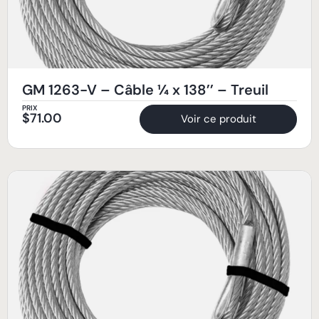
GM 1263-V – Câble ¼ x 138’’ – Treuil
PRIX
$
71.00
Voir ce produit