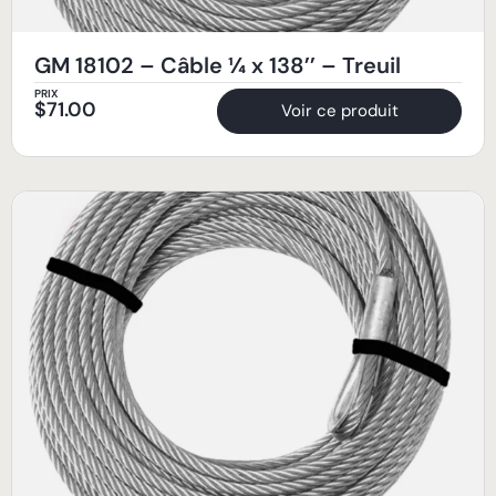
GM 18102 – Câble ¼ x 138’’ – Treuil
PRIX
$
71.00
Voir ce produit