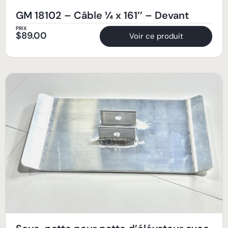
GM 18102 – Câble ¼ x 161’’ – Devant
PRIX
$
89.00
Voir ce produit