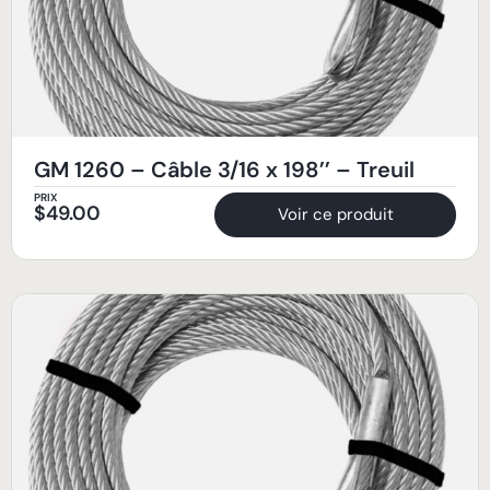
GM 1260 – Câble 3/16 x 198’’ – Treuil
PRIX
$
49.00
Voir ce produit