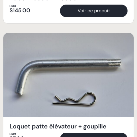
PRIX
$
145.00
Voir ce produit
Loquet patte élévateur + goupille
PRIX