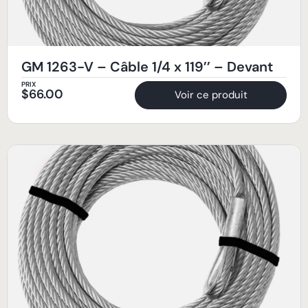
GM 1263-V – Câble 1/4 x 119’’ – Devant
PRIX
$
66.00
Voir ce produit