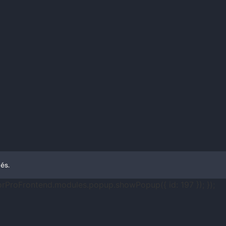
és.
orProFrontend.modules.popup.showPopup({ id: 197 }); });