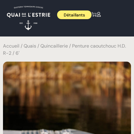
Détaillants
Accueil
/
Quais
/
Quincaillerie
/ Penture caoutchouc H.D.
R-2 / 6′