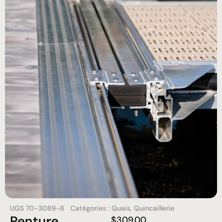
UGS
70-3089-6
Catégories :
Quais
,
Quincaillerie
Penture
$
309.00