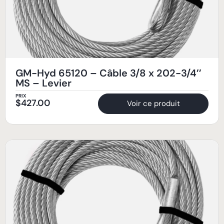
GM-Hyd 65120 – Câble 3/8 x 202-3/4’’
MS – Levier
PRIX
$
427.00
Voir ce produit