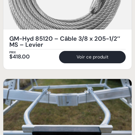
GM-Hyd 85120 – Câble 3/8 x 205-1/2’’
MS – Levier
PRIX
$
418.00
Voir ce produit