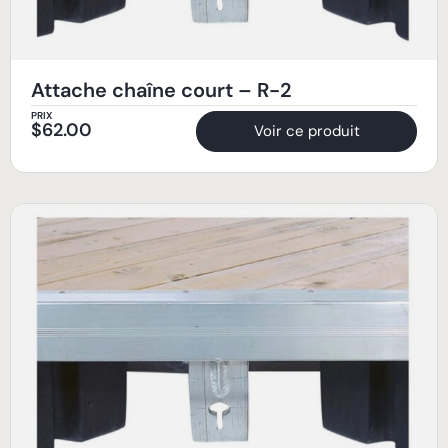
Attache chaîne court – R-2
PRIX
$
62.00
Voir ce produit