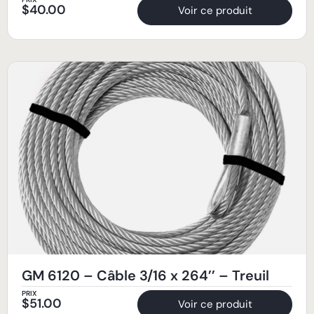
$
40.00
Voir ce produit
GM 6120 – Câble 3/16 x 264’’ – Treuil
PRIX
$
51.00
Voir ce produit