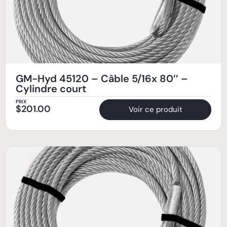
GM-Hyd 45120 – Câble 5/16x 80’’ –
Cylindre court
PRIX
$
201.00
Voir ce produit