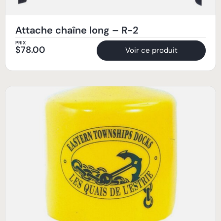
Attache chaîne long – R-2
PRIX
$
78.00
Voir ce produit