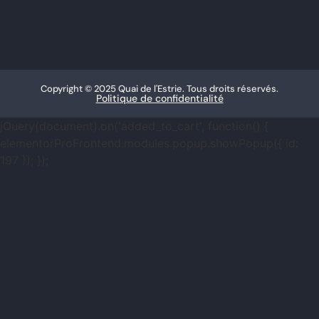
Copyright © 2025 Quai de l'Estrie. Tous droits réservés.
Politique de confidentialité
jQuery(document).on('added_to_cart', function() {
elementorProFrontend.modules.popup.showPopup({ id:
197 }); });