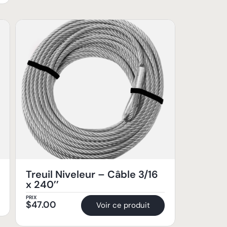
Treuil Niveleur – Câble 3/16
x 240’’
PRIX
$
47.00
Voir ce produit