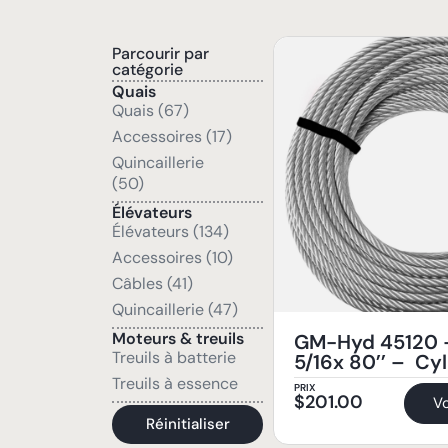
Parcourir par
catégorie
Quais
Quais (67)
Accessoires (17)
Quincaillerie
(50)
Élévateurs
Élévateurs (134)
Accessoires (10)
Câbles (41)
Quincaillerie (47)
Moteurs & treuils
GM-Hyd 45120 
Treuils à batterie
5/16x 80’’ – Cy
Treuils à essence
PRIX
$
201.00
Vo
Réinitialiser