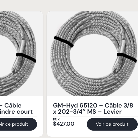
– Câble
GM-Hyd 65120 – Câble 3/8
lindre court
x 202-3/4’’ MS – Levier
PRIX
$
427.00
ir ce produit
Voir ce produit