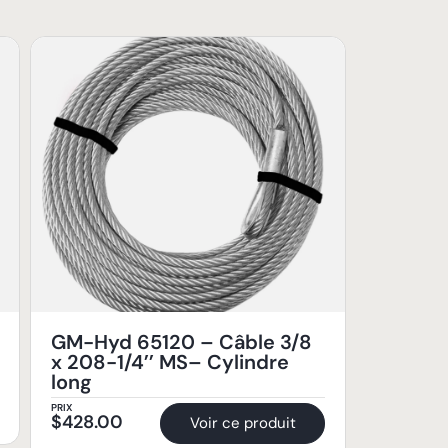
GM-Hyd 65120 – Câble 3/8
x 208-1/4’’ MS– Cylindre
long
PRIX
$
428.00
Voir ce produit