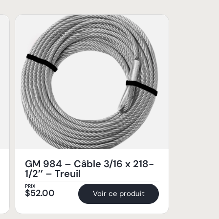
GM 984 – Câble 3/16 x 218-
1/2’’ – Treuil
PRIX
$
52.00
Voir ce produit