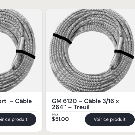
ort – Câble
GM 6120 – Câble 3/16 x
264’’ – Treuil
PRIX
$
51.00
ir ce produit
Voir ce produit