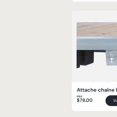
Attache chaîne 
PRIX
$
78.00
Vo