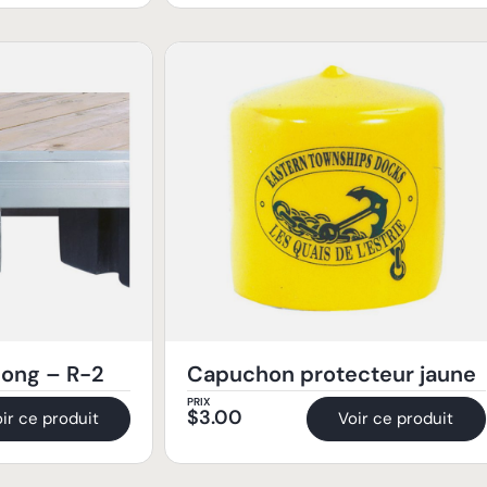
long – R-2
Capuchon protecteur jaune
PRIX
$
3.00
ir ce produit
Voir ce produit